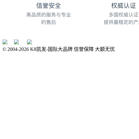
© 2004-
2026
K8凯发-国际大品牌 信誉保障 大额无忧