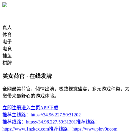
真人
体育
电子
电竞
捕鱼
棋牌
美女荷官 · 在线发牌
全网最美荷官，倾情出演，极致视觉盛宴，多元游戏种类，为
您带来最舒心的游戏体验。
立即注册
进入主页
APP下载
推荐主线路：
https://34.96.227.59:31202
推荐线路：
https://34.96.227.59:31201
推荐线路：
https://www.1nzkex.com
推荐线路：
https://www.plov9r.com