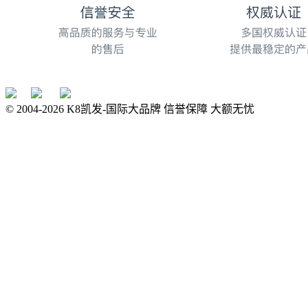
© 2004-
2026
K8凯发-国际大品牌 信誉保障 大额无忧