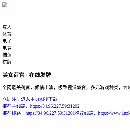
真人
体育
电子
电竞
捕鱼
棋牌
美女荷官 · 在线发牌
全网最美荷官，倾情出演，极致视觉盛宴，多元游戏种类，为
立即注册
进入主页
APP下载
推荐主线路：
https://34.96.227.59:31202
推荐线路：
https://34.96.227.59:31201
推荐线路：
https://www.1nz