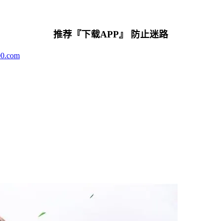
推荐『下载APP』 防止迷路
00.com