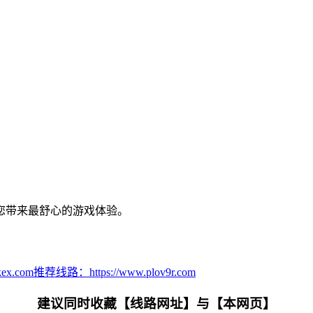
您带来最舒心的游戏体验。
kex.com
推荐线路：
https://www.plov9r.com
建议同时收藏【线路网址】与【本网页】