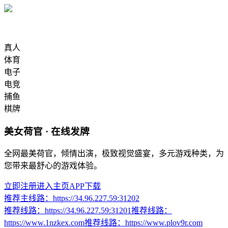
真人
体育
电子
电竞
捕鱼
棋牌
美女荷官 · 在线发牌
全网最美荷官，倾情出演，极致视觉盛宴，多元游戏种类，为
您带来最舒心的游戏体验。
立即注册
进入主页
APP下载
推荐主线路：
https://34.96.227.59:31202
推荐线路：
https://34.96.227.59:31201
推荐线路：
https://www.1nzkex.com
推荐线路：
https://www.plov9r.com