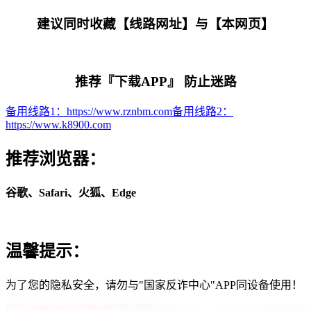
建议同时收藏【线路网址】与【本网页】
推荐『下载APP』 防止迷路
备用线路
1
：
https://www.rznbm.com
备用线路
2
：
https://www.k8900.com
推荐浏览器：
谷歌、Safari、火狐、Edge
温馨提示：
为了您的隐私安全，请勿与"国家反诈中心"APP同设备使用！